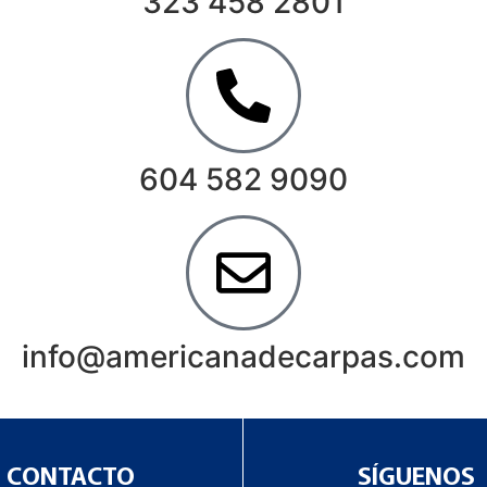
323 458 2801
604 582 9090
info@americanadecarpas.com
CONTACTO
SÍGUENOS