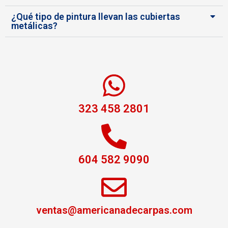
¿Qué tipo de pintura llevan las cubiertas
metálicas?
323 458 2801
bodega desarmable, bodegas desarmables, bodegas temporales, bodegas temporales
metálicas, carpas para almacenes, carpas movibles, carpas industriales, carpa bodega.
604 582 9090
ventas@americanadecarpas.com