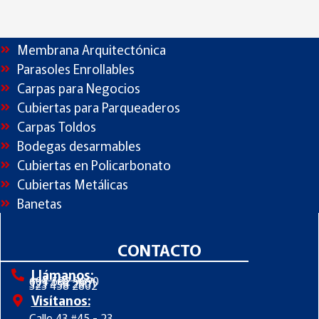
PRODUCTOS
Membrana Arquitectónica
Parasoles Enrollables
Carpas para Negocios
Cubiertas para Parqueaderos
Carpas Toldos
Bodegas desarmables
Cubiertas en Policarbonato
Cubiertas Metálicas
Banetas
CONTACTO
Llámanos:
604 582 9090
323 458 2801
323 458 2802
Visítanos:
Calle 43 #45 - 23