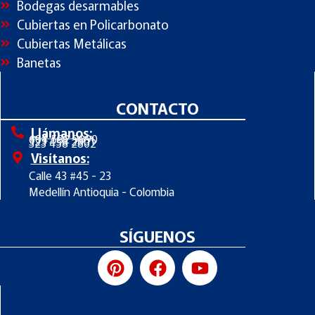
Bodegas desarmables
Cubiertas en Policarbonato
Cubiertas Metálicas
Banetas
CONTACTO
Llámanos:
604 582 9090
323 458 2801
323 458 2802
Visítanos:
Calle 43 #45 - 23
Medellín Antioquia - Colombia
SÍGUENOS